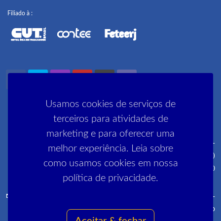
Filiado à :
Usamos cookies de serviços de
terceiros para atividades de
marketing e para oferecer uma
Rua Pedro Lessa, 35 2º, 3º e 5º andares - Centro - CEP: 20030-
melhor experiência. Leia sobre
030 (próximo ao metrô Cinelândia)
como usamos cookies em nossa
R. Manai, 180 - Campo Grande - CEP 23052-220
política de privacidade.
comunica@sinpro-rio.org.br
·
+55 21 3262-3400
·
Sinpro-
Rio