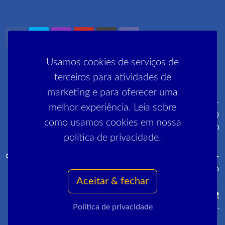
Usamos cookies de serviços de
terceiros para atividades de
marketing e para oferecer uma
Rua Pedro Lessa, 35 2º, 3º e 5º andares - Centro - CEP: 20030-
melhor experiência. Leia sobre
030 (próximo ao metrô Cinelândia)
como usamos cookies em nossa
R. Manai, 180 - Campo Grande - CEP 23052-220
política de privacidade.
comunica@sinpro-rio.org.br
·
+55 21 3262-3400
·
Sinpro-
Rio
Aceitar & fechar
Política de privacidade
Copyrights © 2022 All Rights Reserved by Sinpro-Rio.