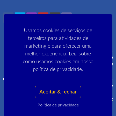
Usamos cookies de serviços de
terceiros para atividades de
marketing e para oferecer uma
Rua Pedro Lessa, 35 2º, 3º e 5º andares - Centro - CEP: 20030-
melhor experiência. Leia sobre
030 (próximo ao metrô Cinelândia)
como usamos cookies em nossa
R. Manai, 180 - Campo Grande - CEP 23052-220
política de privacidade.
comunica@sinpro-rio.org.br
·
+55 21 3262-3400
·
Sinpro-
Rio
Aceitar & fechar
Política de privacidade
Copyrights © 2022 All Rights Reserved by Sinpro-Rio.