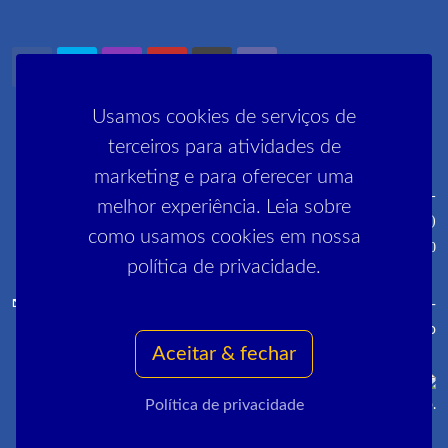
Usamos cookies de serviços de
terceiros para atividades de
marketing e para oferecer uma
Rua Pedro Lessa, 35 2º, 3º e 5º andares - Centro - CEP: 20030-
melhor experiência. Leia sobre
030 (próximo ao metrô Cinelândia)
como usamos cookies em nossa
R. Manai, 180 - Campo Grande - CEP 23052-220
política de privacidade.
comunica@sinpro-rio.org.br
·
+55 21 3262-3400
·
Sinpro-
Rio
Aceitar & fechar
Política de privacidade
Copyrights © 2022 All Rights Reserved by Sinpro-Rio.