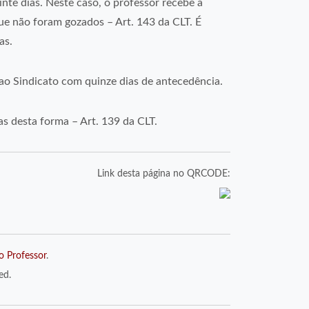
inte dias. Neste caso, o professor recebe a
que não foram gozados – Art. 143 da CLT. É
as.
 ao Sindicato com quinze dias de antecedência.
s desta forma – Art. 139 da CLT.
Link desta página no QRCODE:
o Professor
.
ed.