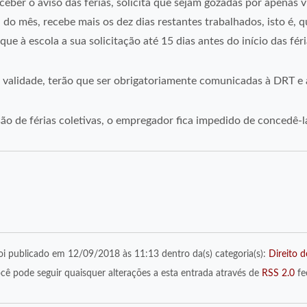
eber o aviso das férias, solicita que sejam gozadas por apenas v
l do mês, recebe mais os dez dias restantes trabalhados, isto é, 
e à escola a sua solicitação até 15 dias antes do início das féri
rem validade, terão que ser obrigatoriamente comunicadas à DRT e
o de férias coletivas, o empregador fica impedido de concedê-la
oi publicado em 12/09/2018 às 11:13 dentro da(s) categoria(s):
Direito d
cê pode seguir quaisquer alterações a esta entrada através de
RSS 2.0
fe