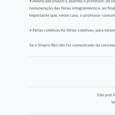
• Abono pecuniário É quando o professor, ao rec
remuneração das férias integralmente e, ao fina
importante que, neste caso, o professor comuniqu
• Férias coletivas As férias coletivas, para te
Se o Sinpro-Rio não for comunicado da concessã
Este post f
Vo