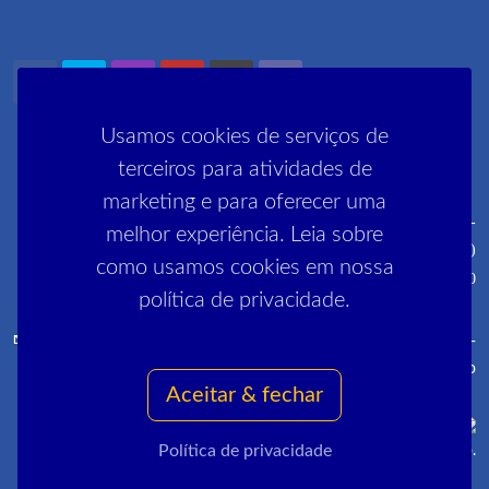
Usamos cookies de serviços de
terceiros para atividades de
marketing e para oferecer uma
Rua Pedro Lessa, 35 2º, 3º e 5º andares - Centro - CEP: 20030-
melhor experiência. Leia sobre
030 (próximo ao metrô Cinelândia)
como usamos cookies em nossa
R. Manai, 180 - Campo Grande - CEP 23052-220
política de privacidade.
comunica@sinpro-rio.org.br
·
+55 21 3262-3400
·
Sinpro-
Rio
Aceitar & fechar
Política de privacidade
Copyrights © 2022 All Rights Reserved by Sinpro-Rio.