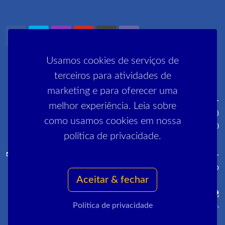
Usamos cookies de serviços de
terceiros para atividades de
marketing e para oferecer uma
Rua Pedro Lessa, 35 2º, 3º e 5º andares - Centro - CEP: 20030-
melhor experiência. Leia sobre
030 (próximo ao metrô Cinelândia)
como usamos cookies em nossa
R. Manai, 180 - Campo Grande - CEP 23052-220
política de privacidade.
comunica@sinpro-rio.org.br
·
+55 21 3262-3400
·
Sinpro-
Rio
Aceitar & fechar
Política de privacidade
Copyrights © 2022 All Rights Reserved by Sinpro-Rio.