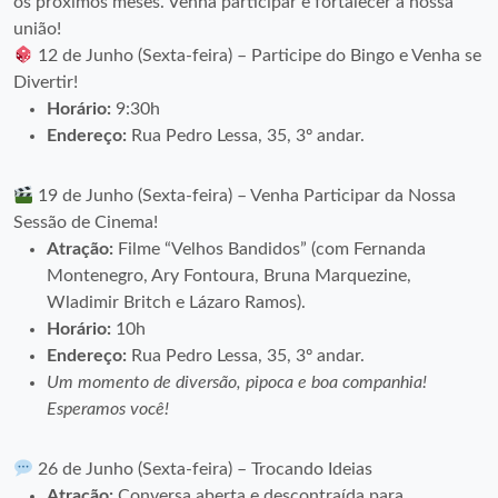
os próximos meses. Venha participar e fortalecer a nossa
união!
12 de Junho (Sexta-feira) – Participe do Bingo e Venha se
Divertir!
Horário:
9:30h
Endereço:
Rua Pedro Lessa, 35, 3º andar.
19 de Junho (Sexta-feira) – Venha Participar da Nossa
Sessão de Cinema!
Atração:
Filme “Velhos Bandidos” (com Fernanda
Montenegro, Ary Fontoura, Bruna Marquezine,
Wladimir Britch e Lázaro Ramos).
Horário:
10h
Endereço:
Rua Pedro Lessa, 35, 3º andar.
Um momento de diversão, pipoca e boa companhia!
Esperamos você!
26 de Junho (Sexta-feira) – Trocando Ideias
Atração:
Conversa aberta e descontraída para