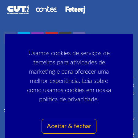
Usamos cookies de serviços de
terceiros para atividades de
marketing e para oferecer uma
Rua Pedro Lessa, 35 2º, 3º e 5º andares - Centro - CEP: 20030-
melhor experiência. Leia sobre
030 (próximo ao metrô Cinelândia)
como usamos cookies em nossa
R. Manai, 180 - Campo Grande - CEP 23052-220
política de privacidade.
comunica@sinpro-rio.org.br
·
+55 21 3262-3400
·
Sinpro-
Rio
Aceitar & fechar