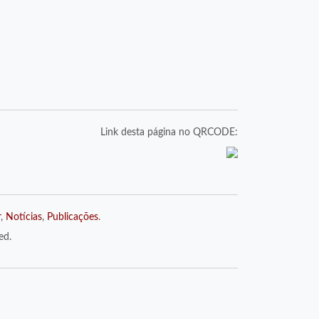
Link desta página no QRCODE:
r
,
Notícias
,
Publicações
.
ed.