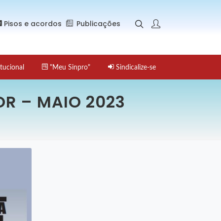
Pisos e acordos
Publicações
tucional
"Meu Sinpro"
Sindicalize-se
OR – MAIO 2023