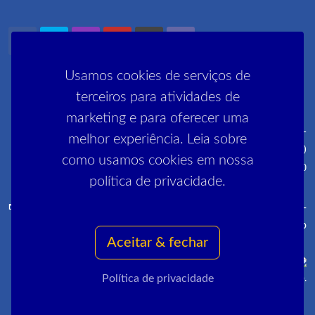
Usamos cookies de serviços de
terceiros para atividades de
marketing e para oferecer uma
Rua Pedro Lessa, 35 2º, 3º e 5º andares - Centro - CEP: 20030-
melhor experiência. Leia sobre
030 (próximo ao metrô Cinelândia)
como usamos cookies em nossa
R. Manai, 180 - Campo Grande - CEP 23052-220
política de privacidade.
comunica@sinpro-rio.org.br
·
+55 21 3262-3400
·
Sinpro-
Rio
Aceitar & fechar
Política de privacidade
Copyrights © 2022 All Rights Reserved by Sinpro-Rio.