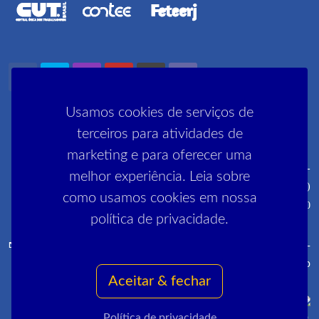
Usamos cookies de serviços de
terceiros para atividades de
marketing e para oferecer uma
Rua Pedro Lessa, 35 2º, 3º e 5º andares - Centro - CEP: 20030-
melhor experiência. Leia sobre
030 (próximo ao metrô Cinelândia)
como usamos cookies em nossa
R. Manai, 180 - Campo Grande - CEP 23052-220
política de privacidade.
comunica@sinpro-rio.org.br
·
+55 21 3262-3400
·
Sinpro-
Rio
Aceitar & fechar
Política de privacidade
Copyrights © 2022 All Rights Reserved by Sinpro-Rio.