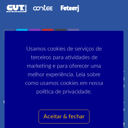
Usamos cookies de serviços de
terceiros para atividades de
marketing e para oferecer uma
Rua Pedro Lessa, 35 2º, 3º e 5º andares - Centro - CEP: 20030-
melhor experiência. Leia sobre
030 (próximo ao metrô Cinelândia)
como usamos cookies em nossa
R. Manai, 180 - Campo Grande - CEP 23052-220
política de privacidade.
comunica@sinpro-rio.org.br
·
+55 21 3262-3400
·
Sinpro-
Rio
Aceitar & fechar