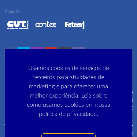
Filiado à :
Usamos cookies de serviços de
terceiros para atividades de
marketing e para oferecer uma
Rua Pedro Lessa, 35 2º, 3º e 5º andares - Centro - CEP: 20030-
melhor experiência. Leia sobre
030 (próximo ao metrô Cinelândia)
como usamos cookies em nossa
R. Manai, 180 - Campo Grande - CEP 23052-220
política de privacidade.
comunica@sinpro-rio.org.br
·
+55 21 3262-3400
·
Sinpro-
Rio